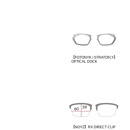
【FOTONYK / STRATOFLY】
OPTICAL DOCK
【NOYZ】RX DIRECT CLIP