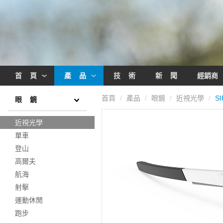
首 頁
產 品
技 術
新 聞
經銷商
首頁
產品
眼鏡
近視光學
SI
/
/
/
/
眼 鏡
近視光學
單車
登山
高爾夫
航海
射擊
運動休閒
跑步