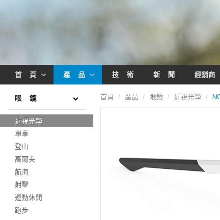
首 頁
產 品
技 術
新 聞
經銷商
首頁
產品
眼鏡
近視光學
N
/
/
/
/
眼 鏡
近視光學
單車
登山
高爾夫
航海
射擊
運動休閒
跑步